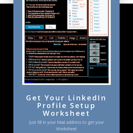
ZO KAN JE CONTACT MET ONS OPNEMEN
06-52627558 Ger van der Meijden
Stel gerust eerst een vraag zonder bang te zijn voor een
verkooppraatje.
Get Your LinkedIn
Profile Setup
Worksheet
START VANDAAG
Just fill in your Mail address to get your
Worksheet