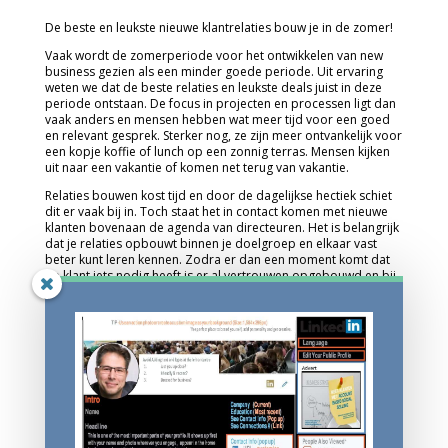
De beste en leukste nieuwe klantrelaties bouw je in de zomer!
Vaak wordt de zomerperiode voor het ontwikkelen van new
business gezien als een minder goede periode. Uit ervaring
weten we dat de beste relaties en leukste deals juist in deze
periode ontstaan. De focus in projecten en processen ligt dan
vaak anders en mensen hebben wat meer tijd voor een goed
en relevant gesprek. Sterker nog, ze zijn meer ontvankelijk voor
een kopje koffie of lunch op een zonnig terras. Mensen kijken
uit naar een vakantie of komen net terug van vakantie.
Relaties bouwen kost tijd en door de dagelijkse hectiek schiet
dit er vaak bij in. Toch staat het in contact komen met nieuwe
klanten bovenaan de agenda van directeuren. Het is belangrijk
dat je relaties opbouwt binnen je doelgroep en elkaar vast
beter kunt leren kennen. Zodra er dan een moment komt dat
de klant iets nodig heeft is er al vertrouwen opgebouwd en bij
jij de eerste waar de klant aan denkt. Het voordeel is dat een
verkoopgesprek dan al een stuk makkelijker wordt, omdat je
elkaar al kent.
Ook is de zomerperiode een mooi moment om de koers uit te
zetten voor de rest van het jaar. Als uw destination meer
nieuwe klanten is bel ons dan voor een 15 minuten
brainstormsessie of een kop koffie op een zonnig terras.