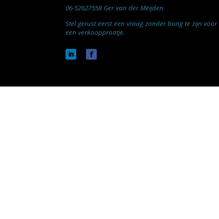
06-52627558 Ger van der Meijden
Stel gerust eerst een vraag zonder bang te zijn voor
een verkooppraatje.